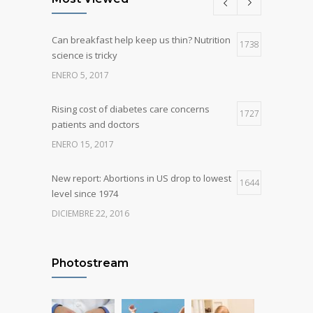
Can breakfast help keep us thin? Nutrition
1738
science is tricky
ENERO 5, 2017
Rising cost of diabetes care concerns
1727
patients and doctors
ENERO 15, 2017
New report: Abortions in US drop to lowest
1644
level since 1974
DICIEMBRE 22, 2016
Many doctors use wrong test to diagnose
1252
kids food allergies
Photostream
FEBRERO 12, 2017