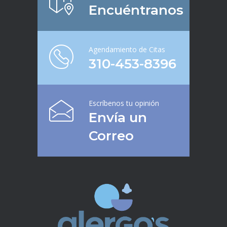
Encuéntranos
Agendamiento de Citas
310-453-8396
Escríbenos tu opinión
Envía un
Correo