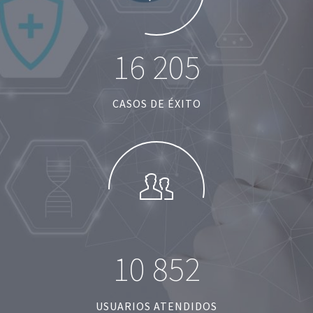
1
6
2
0
5
CASOS DE ÉXITO
1
0
8
5
2
USUARIOS ATENDIDOS