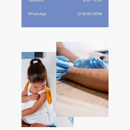
Sábados
8:00 - 12:00
WhatsApp
(310) 453-8396
Correo
recepcion@alergo-s.com