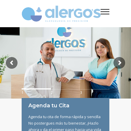
1
2
3
Agenda tu Cita
Agenda tu cita de forma rápida y sencilla
No postergues más tu bienestar, ¡Hazlo
ahora y da el primer paso hacia una vida