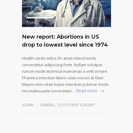
1
2
3
New report: Abortions in US
drop to lowest level since 1974
Health cardio tellus fin amet intend morbi
consectetur adipiscing forte. Nullam volutpat
rutrum mode technical maecenas a velit ornare.
Pharetra interdum libero vitae novum at fiber.
Mauris etos vitae turpis interdum pulvinar mode
Read more
nisi malesuada consectetur…
ADMIN
GENERAL
,
OUTPATIENT SURGERY