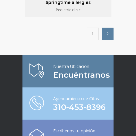
Springtime allergies
Pediatric clinic
1
2
Nuestra Ubicación
Encuéntranos
Agendamiento de Citas
310-453-8396
Escríbenos tu opinión